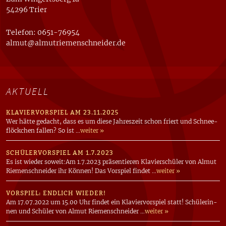
54296 Trier
Telefon: 0651-76954
almut@almutriemenschneider.de
AKTUELL
KLAVIERVORSPIEL AM 23.11.2025
Wer hätte gedacht, dass es um diese Jah­res­zeit schon friert und Schnee­
flöck­chen fallen? So ist …
weiter »
SCHÜLERVORSPIEL AM 1.7.2023
Es ist wieder soweit:Am 1.7.2023 prä­sen­tie­ren Kla­vier­schü­ler von Almut
Rie­men­schnei­der ihr Können! Das Vor­spiel findet …
weiter »
VORSPIEL: ENDLICH WIEDER!
Am 17.07.2022 um 15.00 Uhr findet ein Kla­vier­vor­spiel statt! Schü­le­rin­
nen und Schü­ler von Almut Rie­men­schnei­der …
weiter »