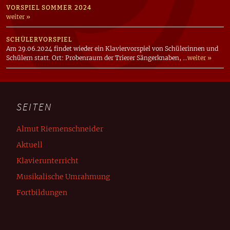
VORSPIEL SOMMER 2024
weiter »
SCHÜLERVORSPIEL
Am 29.06.2024 findet wieder ein Kla­vier­vor­spiel von Schü­le­rin­nen und
Schü­lern statt. Ort: Pro­ben­raum der Trie­rer Sän­ger­kna­ben, …
weiter »
SEITEN
Almut Riemenschneider
Aktuell
Klavierunterricht
Musikalische Umrahmung
Fortbildungen