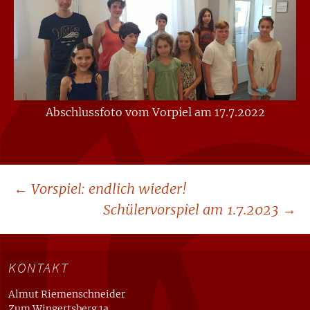
Abschluss­foto vom Vor­piel am 17.7.2022
Beitragsnavigation
←
Vorspiel: endlich wieder!
Schülervorspiel am 1.7.2023
→
KONTAKT
Almut Riemenschneider
Zum Wingertsberg 1a